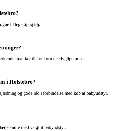
lstebro?
ne til legetøj og tøj.
etninger?
nerkendte mærker til konkurrencedygtige priser.
m i Holstebro?
vejledning og gode råd i forbindelse med køb af babyudstyr.
æde andre med valgfrit babyudstyr.