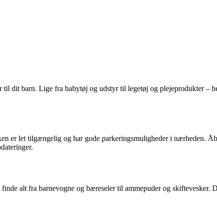
il dit barn. Lige fra babytøj og udstyr til legetøj og plejeprodukter – her
en er let tilgængelig og har gode parkeringsmuligheder i nærheden. Åbni
dateringer.
 finde alt fra barnevogne og bæreseler til ammepuder og skiftevesker. De