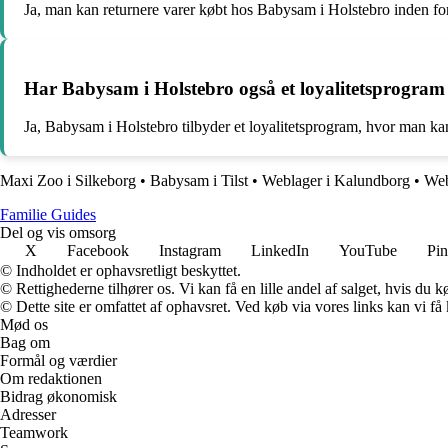
Ja, man kan returnere varer købt hos Babysam i Holstebro inden for 
Har Babysam i Holstebro også et loyalitetsprogram
Ja, Babysam i Holstebro tilbyder et loyalitetsprogram, hvor man ka
Maxi Zoo i Silkeborg
•
Babysam i Tilst
•
Weblager i Kalundborg
•
Web
F
amilie
G
uides
Del og vis omsorg
X
Facebook
Instagram
LinkedIn
YouTube
Pin
© Indholdet er ophavsretligt beskyttet.
© Rettighederne tilhører os. Vi kan få en lille andel af salget, hvis du
© Dette site er omfattet af ophavsret. Ved køb via vores links kan vi 
Mød os
Bag om
Formål og værdier
Om redaktionen
Bidrag økonomisk
Adresser
Teamwork