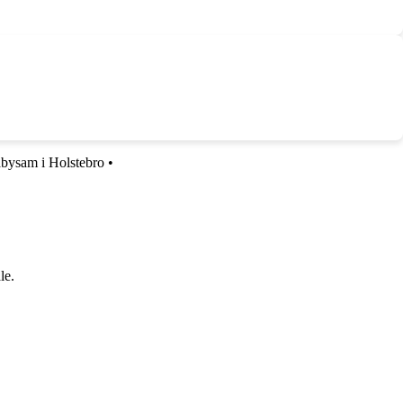
bysam i Holstebro
•
le.