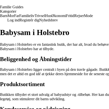
F
amilie
G
uides
Kategorier
Barn
Mor
Far
Familieliv
Trivsel
Hus
Økonomi
Fritid
Rejser
Mode
Log ind
Registrér dig
Nyhedsbrev
Babysam i Holstebro
Babysam i Holstebro er en fantastisk butik, der har alt, hvad du behøver t
Babysam i Holstebro har at tilbyde.
Beliggenhed og Åbningstider
Babysam i Holstebro ligger centralt i byen på den travle gågade. Butikk
men det er altid en god idé at tjekke deres hjemmeside for de seneste op
Produktsortiment
Butikken tilbyder et stort udvalg af babyudstyr og -tilbehør. Her kan du
legetøj, som stimulerer dit barns udvikling.