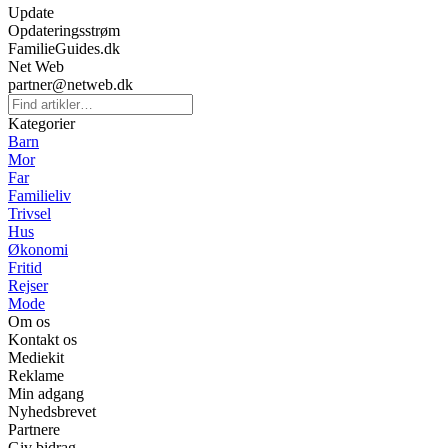
Update
Opdateringsstrøm
FamilieGuides.dk
Net Web
partner@netweb.dk
Kategorier
Barn
Mor
Far
Familieliv
Trivsel
Hus
Økonomi
Fritid
Rejser
Mode
Om os
Kontakt os
Mediekit
Reklame
Min adgang
Nyhedsbrevet
Partnere
Giv bidrag