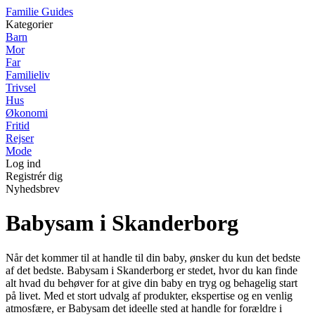
F
amilie
G
uides
Kategorier
Barn
Mor
Far
Familieliv
Trivsel
Hus
Økonomi
Fritid
Rejser
Mode
Log ind
Registrér dig
Nyhedsbrev
Babysam i Skanderborg
Når det kommer til at handle til din baby, ønsker du kun det bedste
af det bedste. Babysam i Skanderborg er stedet, hvor du kan finde
alt hvad du behøver for at give din baby en tryg og behagelig start
på livet. Med et stort udvalg af produkter, ekspertise og en venlig
atmosfære, er Babysam det ideelle sted at handle for forældre i