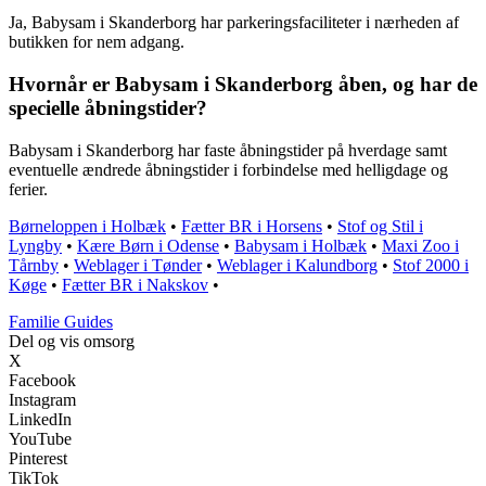
Ja, Babysam i Skanderborg har parkeringsfaciliteter i nærheden af
butikken for nem adgang.
Hvornår er Babysam i Skanderborg åben, og har de
specielle åbningstider?
Babysam i Skanderborg har faste åbningstider på hverdage samt
eventuelle ændrede åbningstider i forbindelse med helligdage og
ferier.
Børneloppen i Holbæk
•
Fætter BR i Horsens
•
Stof og Stil i
Lyngby
•
Kære Børn i Odense
•
Babysam i Holbæk
•
Maxi Zoo i
Tårnby
•
Weblager i Tønder
•
Weblager i Kalundborg
•
Stof 2000 i
Køge
•
Fætter BR i Nakskov
•
F
amilie
G
uides
Del og vis omsorg
X
Facebook
Instagram
LinkedIn
YouTube
Pinterest
TikTok