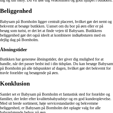
dig og din baby. Du vil føle dig velkommen og godt hjulpet i butikken.
Beliggenhed
Babysam på Bornholm ligger centralt placeret, hvilket gør det nemt og
bekvemt at besøge butikken. Uanset om du bor på øen eller er på
besøg som turist, er det let at finde vejen til Babysam. Butikkens
beliggenhed gør det også ideelt at kombinere indkøbsturen med en
dejlig dag på Bornholm.
Åbningstider
Butikken har generøse åbningstider, der giver dig mulighed for at
handle, når det passer bedst ind i din tidsplan. Du kan besøge Babysam
på Bornholm på alle tidspunkter af dagen, hvilket gør det bekvemt for
travle forældre og besøgende på øen.
Konklusion
Samlet set er Babysam på Bornholm et fantastisk sted for forældre og
familier, der leder efter kvalitetsbabyudstyr og en god kundeoplevelse.
Med sit brede sortiment, høje servicestandarder og bekvemme
beliggenhed, er Babysam på Bornholm det oplagte valg for alle
babyrelaterede behov på øen.