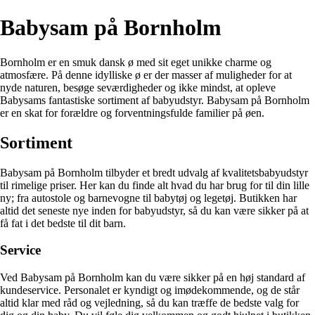
Babysam på Bornholm
Bornholm er en smuk dansk ø med sit eget unikke charme og
atmosfære. På denne idylliske ø er der masser af muligheder for at
nyde naturen, besøge seværdigheder og ikke mindst, at opleve
Babysams fantastiske sortiment af babyudstyr. Babysam på Bornholm
er en skat for forældre og forventningsfulde familier på øen.
Sortiment
Babysam på Bornholm tilbyder et bredt udvalg af kvalitetsbabyudstyr
til rimelige priser. Her kan du finde alt hvad du har brug for til din lille
ny; fra autostole og barnevogne til babytøj og legetøj. Butikken har
altid det seneste nye inden for babyudstyr, så du kan være sikker på at
få fat i det bedste til dit barn.
Service
Ved Babysam på Bornholm kan du være sikker på en høj standard af
kundeservice. Personalet er kyndigt og imødekommende, og de står
altid klar med råd og vejledning, så du kan træffe de bedste valg for