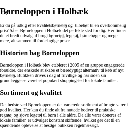
Børneloppen i Holbæk
Er du på udkig efter kvalitetsbørnetøj og -tilbehør til en overkommelig
pris? Så er Børneloppen i Holbæk det perfekte sted for dig. Her finder
du et bredt udvalg af brugt børnetøj, legetøj, børnebøger og meget
mere, alt sammen til fordelagtige priser.
Historien bag Børneloppen
Børneloppen i Holbæk blev etableret i 2005 af en gruppe engagerede
forældre, der ønskede at skabe et bæredygtigt alternativ til køb af nyt
børnetøj. Butikken drives i dag af frivillige og har siden sin
grundlæggelse været et populært shoppingsted for lokale familier.
Sortiment og kvalitet
Det bedste ved Børneloppen er det varierede sortiment af brugte varer i
god kvalitet. Her kan du finde alt fra nuttede bodyer til praktiske
regntøj og sjove legetøj til børn i alle aldre. Da alle varer doneres af
lokale familier, er udvalget konstant skiftende, hvilket gør det til en
spændende oplevelse at besøge butikken regelmæssigt.