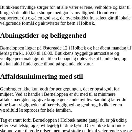
Butikkens frivillige sørger for, at alle varer er rene, velholdte og klar til
brug, så du altid kan shoppe med god samvittighed. Derudover
supporterer du også en god sag, da overskuddet fra salget går til lokale
velgørende formål og aktiviteter for børn i Holbæk.
Åbningstider og beliggenhed
Børneloppen ligger på Østergade 12 i Holbæk og har åbent mandag til
lørdag fra kl. 10.00 til 16.00. Butikkens hyggelige atmosfære og
venlige personale gør det til en behagelig oplevelse at handle her, og
du kan altid finde gode tilbud på spændende varer.
Affaldsminimering med stil
Genbrug er ikke kun godt for pengepungen, det er også godt for
miljøet. Ved at handle i Børneloppen er du med til at minimere
affaldsmængden og give brugte genstande nyt liv. Samtidig lærer du
dine børn vigtigheden af bæredygtighed og genbrug, hvilket er en
værdifuld læreproces for hele familien.
Tag et smut forbi Børneloppen i Holbæk næste gang, du er på udkig
efter kvalitetstøj og sjovt legetøj til dine børn. Du vil ikke kun finde
skønne varer til gode priser, men også støtte en lokal velgørende sag og