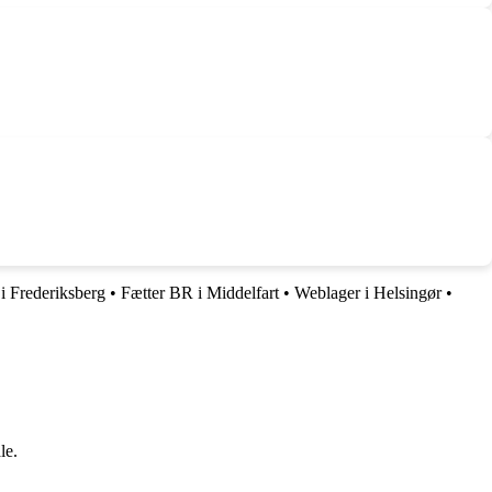
i Frederiksberg
•
Fætter BR i Middelfart
•
Weblager i Helsingør
•
le.