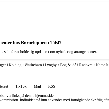
nter hos Børneloppen i Tilst?
meside for at holde sig opdateret om nyheder og arrangementer.
ger i Kolding
•
Ønskebørn i Lyngby
•
Bog & idé i Rødovre
•
Name It 
terest
TikTok
Mail
RSS
 køber via links på denne hjemmeside.
få kommission. Indholdet må kun anvendes med forudgående skriftlig afta