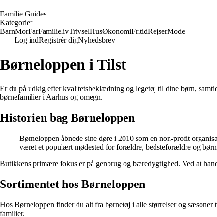
F
amilie
G
uides
Kategorier
Barn
Mor
Far
Familieliv
Trivsel
Hus
Økonomi
Fritid
Rejser
Mode
Log ind
Registrér dig
Nyhedsbrev
Børneloppen i Tilst
Er du på udkig efter kvalitetsbeklædning og legetøj til dine børn, samti
børnefamilier i Aarhus og omegn.
Historien bag Børneloppen
Børneloppen åbnede sine døre i 2010 som en non-profit organisation
været et populært mødested for forældre, bedsteforældre og børn
Butikkens primære fokus er på genbrug og bæredygtighed. Ved at handl
Sortimentet hos Børneloppen
Hos Børneloppen finder du alt fra børnetøj i alle størrelser og sæsoner
familier.