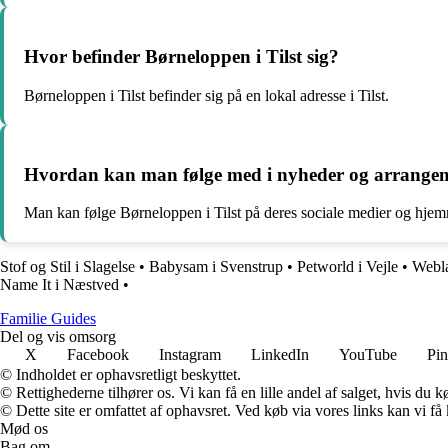
Hvor befinder Børneloppen i Tilst sig?
Børneloppen i Tilst befinder sig på en lokal adresse i Tilst.
Hvordan kan man følge med i nyheder og arrangeme
Man kan følge Børneloppen i Tilst på deres sociale medier og hjem
Stof og Stil i Slagelse
•
Babysam i Svenstrup
•
Petworld i Vejle
•
Webla
Name It i Næstved
•
F
amilie
G
uides
Del og vis omsorg
X
Facebook
Instagram
LinkedIn
YouTube
Pin
© Indholdet er ophavsretligt beskyttet.
© Rettighederne tilhører os. Vi kan få en lille andel af salget, hvis du
© Dette site er omfattet af ophavsret. Ved køb via vores links kan vi 
Mød os
Bag om