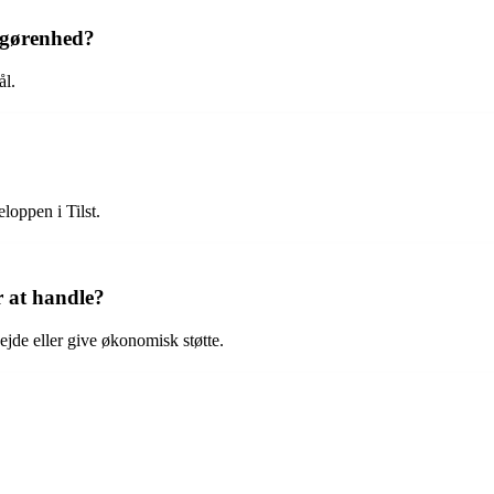
elgørenhed?
ål.
loppen i Tilst.
 at handle?
bejde eller give økonomisk støtte.