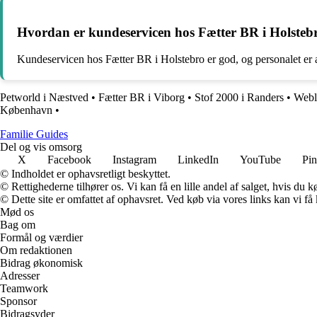
Hvordan er kundeservicen hos Fætter BR i Holsteb
Kundeservicen hos Fætter BR i Holstebro er god, og personalet er al
Petworld i Næstved
•
Fætter BR i Viborg
•
Stof 2000 i Randers
•
Webl
København
•
F
amilie
G
uides
Del og vis omsorg
X
Facebook
Instagram
LinkedIn
YouTube
Pin
© Indholdet er ophavsretligt beskyttet.
© Rettighederne tilhører os. Vi kan få en lille andel af salget, hvis du
© Dette site er omfattet af ophavsret. Ved køb via vores links kan vi 
Mød os
Bag om
Formål og værdier
Om redaktionen
Bidrag økonomisk
Adresser
Teamwork
Sponsor
Bidragsyder