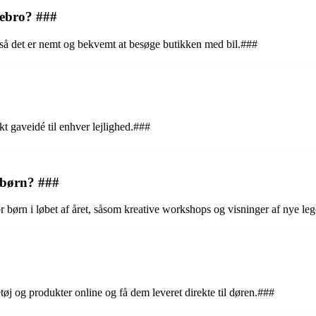
tebro? ###
så det er nemt og bekvemt at besøge butikken med bil.###
t gaveidé til enhver lejlighed.###
 børn? ###
or børn i løbet af året, såsom kreative workshops og visninger af nye le
j og produkter online og få dem leveret direkte til døren.###