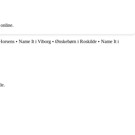
 online.
 Horsens
•
Name It i Viborg
•
Ønskebørn i Roskilde
•
Name It i
le.