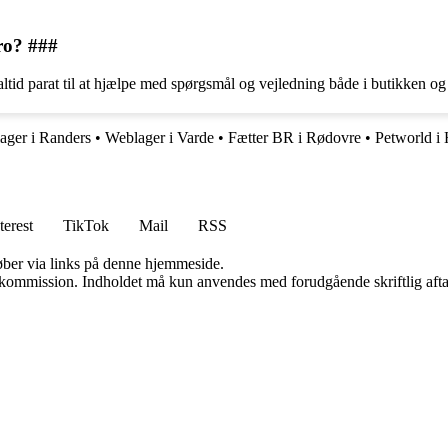
ro? ###
tid parat til at hjælpe med spørgsmål og vejledning både i butikken og
ager i Randers
•
Weblager i Varde
•
Fætter BR i Rødovre
•
Petworld i
terest
TikTok
Mail
RSS
 køber via links på denne hjemmeside.
få kommission. Indholdet må kun anvendes med forudgående skriftlig afta