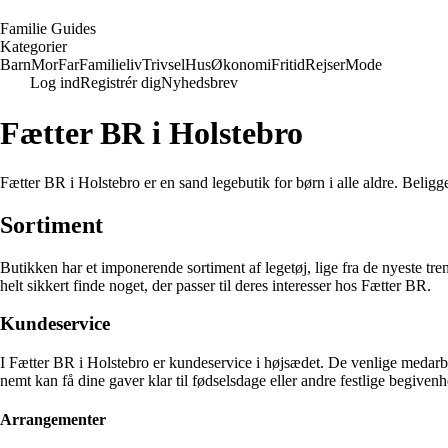
F
amilie
G
uides
Kategorier
Barn
Mor
Far
Familieliv
Trivsel
Hus
Økonomi
Fritid
Rejser
Mode
Log ind
Registrér dig
Nyhedsbrev
Fætter BR i Holstebro
Fætter BR i Holstebro er en sand legebutik for børn i alle aldre. Beliggen
Sortiment
Butikken har et imponerende sortiment af legetøj, lige fra de nyeste tren
helt sikkert finde noget, der passer til deres interesser hos Fætter BR.
Kundeservice
I Fætter BR i Holstebro er kundeservice i højsædet. De venlige medarbejd
nemt kan få dine gaver klar til fødselsdage eller andre festlige begivenh
Arrangementer