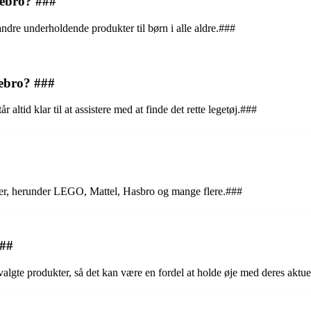
tebro? ###
 andre underholdende produkter til børn i alle aldre.###
tebro? ###
altid klar til at assistere med at finde det rette legetøj.###
rker, herunder LEGO, Mattel, Hasbro og mange flere.###
###
lgte produkter, så det kan være en fordel at holde øje med deres aktue