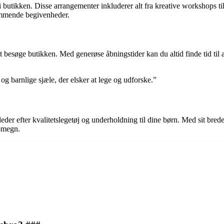
 i butikken. Disse arrangementer inkluderer alt fra kreative workshops
kommende begivenheder.
 besøge butikken. Med generøse åbningstider kan du altid finde tid til at
og barnlige sjæle, der elsker at lege og udforske.”
 leder efter kvalitetslegetøj og underholdning til dine børn. Med sit br
 omegn.