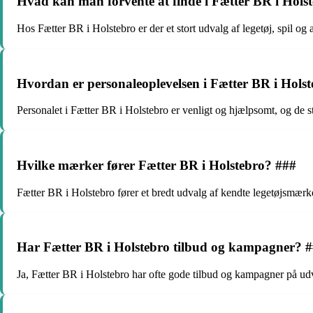
Hvad kan man forvente at finde i Fætter BR i Hols
Hos Fætter BR i Holstebro er der et stort udvalg af legetøj, spil og
Hvordan er personaleoplevelsen i Fætter BR i Hols
Personalet i Fætter BR i Holstebro er venligt og hjælpsomt, og de står 
Hvilke mærker fører Fætter BR i Holstebro? ###
Fætter BR i Holstebro fører et bredt udvalg af kendte legetøjsmæ
Har Fætter BR i Holstebro tilbud og kampagner? 
Ja, Fætter BR i Holstebro har ofte gode tilbud og kampagner på udva