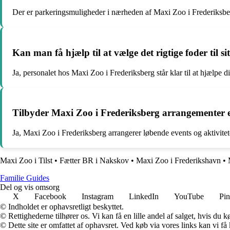
Der er parkeringsmuligheder i nærheden af Maxi Zoo i Frederiksbe
Kan man få hjælp til at vælge det rigtige foder til 
Ja, personalet hos Maxi Zoo i Frederiksberg står klar til at hjælpe d
Tilbyder Maxi Zoo i Frederiksberg arrangementer e
Ja, Maxi Zoo i Frederiksberg arrangerer løbende events og aktivit
Maxi Zoo i Tilst
•
Fætter BR i Nakskov
•
Maxi Zoo i Frederikshavn
•
F
amilie
G
uides
Del og vis omsorg
X
Facebook
Instagram
LinkedIn
YouTube
Pin
© Indholdet er ophavsretligt beskyttet.
© Rettighederne tilhører os. Vi kan få en lille andel af salget, hvis du
© Dette site er omfattet af ophavsret. Ved køb via vores links kan vi 