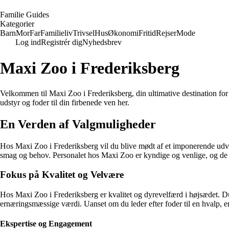
F
amilie
G
uides
Kategorier
Barn
Mor
Far
Familieliv
Trivsel
Hus
Økonomi
Fritid
Rejser
Mode
Log ind
Registrér dig
Nyhedsbrev
Maxi Zoo i Frederiksberg
Velkommen til Maxi Zoo i Frederiksberg, din ultimative destination for a
udstyr og foder til din firbenede ven her.
En Verden af Valgmuligheder
Hos Maxi Zoo i Frederiksberg vil du blive mødt af et imponerende udval
smag og behov. Personalet hos Maxi Zoo er kyndige og venlige, og de står
Fokus på Kvalitet og Velvære
Hos Maxi Zoo i Frederiksberg er kvalitet og dyrevelfærd i højsædet. D
ernæringsmæssige værdi. Uanset om du leder efter foder til en hvalp, en
Ekspertise og Engagement