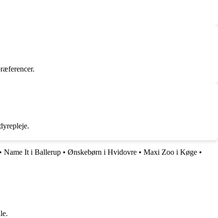
præferencer.
dyrepleje.
•
Name It i Ballerup
•
Ønskebørn i Hvidovre
•
Maxi Zoo i Køge
•
le.