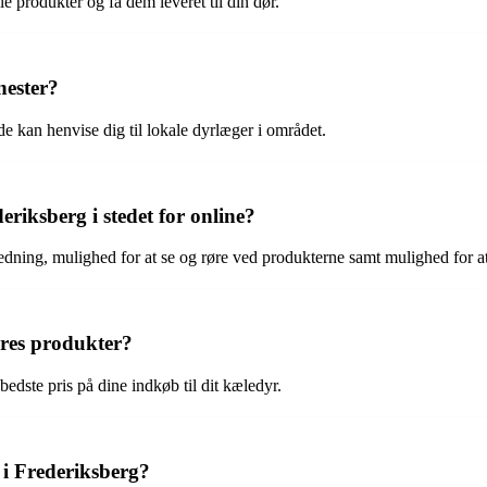
e produkter og få dem leveret til din dør.
nester?
e kan henvise dig til lokale dyrlæger i området.
riksberg i stedet for online?
dning, mulighed for at se og røre ved produkterne samt mulighed for at s
eres produkter?
bedste pris på dine indkøb til dit kæledyr.
i Frederiksberg?