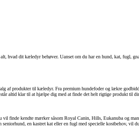
lt, hvad dit kæledyr behøver. Uanset om du har en hund, kat, fugl, gnave
g af produkter til kæledyr. Fra premium hundefoder og lækre godbidder 
 altid klar til at hjælpe dig med at finde det helt rigtige produkt til 
u vil finde kendte mærker såsom Royal Canin, Hills, Eukanuba og mange 
 seniorhund, en kastret kat eller en fugl med specielle kostbehov, vil 