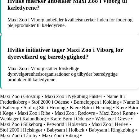
Hvilke mærker anbefaler Maxi Zoo i Viborg til
kæledyrene?
Maxi Zoo i Viborg anbefaler kvalitetsmærker inden for foder og
plejeprodukter til kæledyrene.
Hvilke initiativer tager Maxi Zoo i Viborg for
dyrevelfærd og bæredygtighed?
Maxi Zoo i Viborg støtter forskellige
dyrevelgørenhedsorganisationer og tilbyder bæredygtige
produkter til kæledyrene.
Maxi Zoo i Glostrup
•
Maxi Zoo i Nykøbing Falster
•
Name It i
Frederiksberg
•
Stof 2000 i Odense
•
Børneloppen i Kolding
•
Name It
i Ballerup
•
Stof og Stil i Herning
•
Kære Børn i Herning
•
Kære Børn
i Køge
•
Maxi Zoo i Ribe
•
Maxi Zoo i Rødovre
•
Maxi Zoo i Rønne
•
Weblager i Kalundborg
•
Kære Børn i Odense
•
Weblager i Greve
•
Maxi Zoo i Silkeborg
•
Petworld i Holstebro
•
Maxi Zoo i Herlev
•
Stof 2000 i Helsingør
•
Babysam i Holbæk
•
Babysam i Ringkøbing
•
Maxi Zoo i Tårnby
•
Maxi Zoo i Viborg
•