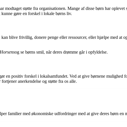
har modtaget støtte fra organisationen. Mange af disse børn har oplevet 
t kunne gøre en forskel i lokale børns liv.
kan blive frivillig, donere penge eller ressourcer, eller hjælpe med at op
 Horsens
og se børns smil, når deres drømme går i opfyldelse.
gør en positiv forskel i lokalsamfundet. Ved at give børnene mulighed 
fortjener anerkendelse og støtte fra os alle.
lper familier med økonomiske udfordringer med at give deres børn en m