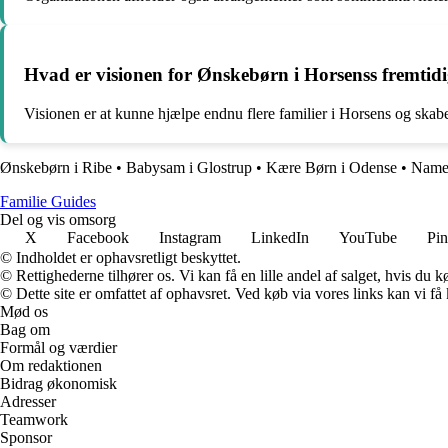
Hvad er visionen for Ønskebørn i Horsenss fremtid
Visionen er at kunne hjælpe endnu flere familier i Horsens og ska
Ønskebørn i Ribe
•
Babysam i Glostrup
•
Kære Børn i Odense
•
Name 
F
amilie
G
uides
Del og vis omsorg
X
Facebook
Instagram
LinkedIn
YouTube
Pin
© Indholdet er ophavsretligt beskyttet.
© Rettighederne tilhører os. Vi kan få en lille andel af salget, hvis du
© Dette site er omfattet af ophavsret. Ved køb via vores links kan vi 
Mød os
Bag om
Formål og værdier
Om redaktionen
Bidrag økonomisk
Adresser
Teamwork
Sponsor