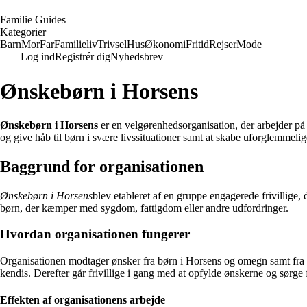
F
amilie
G
uides
Kategorier
Barn
Mor
Far
Familieliv
Trivsel
Hus
Økonomi
Fritid
Rejser
Mode
Log ind
Registrér dig
Nyhedsbrev
Ønskebørn i Horsens
Ønskebørn i Horsens
er en velgørenhedsorganisation, der arbejder på 
og give håb til børn i svære livssituationer samt at skabe uforglemmeli
Baggrund for organisationen
Ønskebørn i Horsens
blev etableret af en gruppe engagerede frivillige,
børn, der kæmper med sygdom, fattigdom eller andre udfordringer.
Hvordan organisationen fungerer
Organisationen modtager ønsker fra børn i Horsens og omegn samt fra sam
kendis. Derefter går frivillige i gang med at opfylde ønskerne og sørge 
Effekten af organisationens arbejde