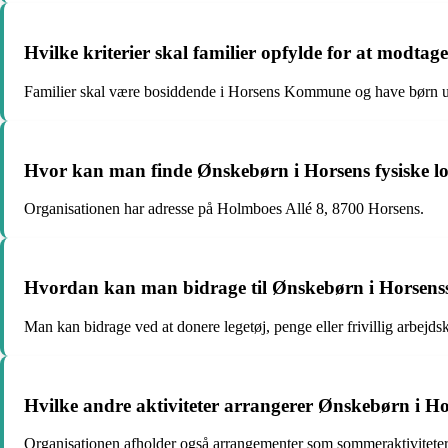
Hvilke kriterier skal familier opfylde for at modtag
Familier skal være bosiddende i Horsens Kommune og have børn under
Hvor kan man finde Ønskebørn i Horsens fysiske l
Organisationen har adresse på Holmboes Allé 8, 8700 Horsens.
Hvordan kan man bidrage til Ønskebørn i Horsens
Man kan bidrage ved at donere legetøj, penge eller frivillig arbejdskr
Hvilke andre aktiviteter arrangerer Ønskebørn i H
Organisationen afholder også arrangementer som sommeraktiviteter