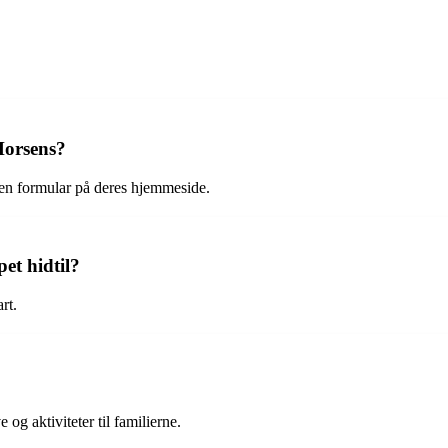
Horsens?
en formular på deres hjemmeside.
et hidtil?
rt.
og aktiviteter til familierne.