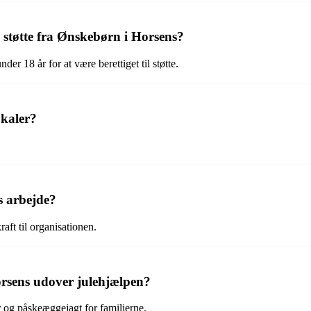
e støtte fra Ønskebørn i Horsens?
 18 år for at være berettiget til støtte.
okaler?
s arbejde?
aft til organisationen.
orsens udover julehjælpen?
 og påskeæggejagt for familierne.