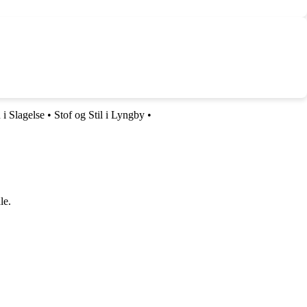
i Slagelse
•
Stof og Stil i Lyngby
•
le.