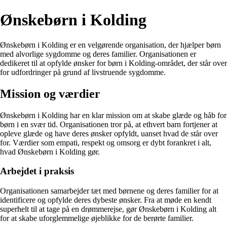
Ønskebørn i Kolding
Ønskebørn i Kolding er en velgørende organisation, der hjælper børn
med alvorlige sygdomme og deres familier. Organisationen er
dedikeret til at opfylde ønsker for børn i Kolding-området, der står over
for udfordringer på grund af livstruende sygdomme.
Mission og værdier
Ønskebørn i Kolding har en klar mission om at skabe glæde og håb for
børn i en svær tid. Organisationen tror på, at ethvert barn fortjener at
opleve glæde og have deres ønsker opfyldt, uanset hvad de står over
for. Værdier som empati, respekt og omsorg er dybt forankret i alt,
hvad Ønskebørn i Kolding gør.
Arbejdet i praksis
Organisationen samarbejder tæt med børnene og deres familier for at
identificere og opfylde deres dybeste ønsker. Fra at møde en kendt
superhelt til at tage på en drømmerejse, gør Ønskebørn i Kolding alt
for at skabe uforglemmelige øjeblikke for de berørte familier.