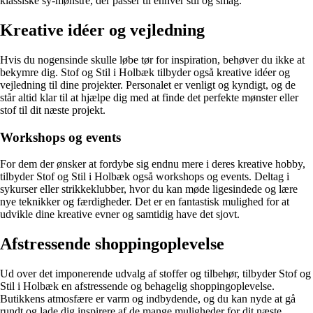
klassiske sy-mønstre, der passer til enhver stil og smag.
Kreative idéer og vejledning
Hvis du nogensinde skulle løbe tør for inspiration, behøver du ikke at
bekymre dig. Stof og Stil i Holbæk tilbyder også kreative idéer og
vejledning til dine projekter. Personalet er venligt og kyndigt, og de
står altid klar til at hjælpe dig med at finde det perfekte mønster eller
stof til dit næste projekt.
Workshops og events
For dem der ønsker at fordybe sig endnu mere i deres kreative hobby,
tilbyder Stof og Stil i Holbæk også workshops og events. Deltag i
sykurser eller strikkeklubber, hvor du kan møde ligesindede og lære
nye teknikker og færdigheder. Det er en fantastisk mulighed for at
udvikle dine kreative evner og samtidig have det sjovt.
Afstressende shoppingoplevelse
Ud over det imponerende udvalg af stoffer og tilbehør, tilbyder Stof og
Stil i Holbæk en afstressende og behagelig shoppingoplevelse.
Butikkens atmosfære er varm og indbydende, og du kan nyde at gå
rundt og lade dig inspirere af de mange muligheder for dit næste