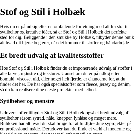
Stof og Stil i Holbæk
Hvis du er på udkig efter en omfattende forretning med alt fra stof til
sytilbehør og kreative idéer, så er Stof og Stil i Holbæk det perfekte
sted for dig. Beliggende i den smukke by Holbæk, tilbyder denne butik
alt hvad dit hjerte begærer, når det kommer til stoffer og håndarbejde.
Et bredt udvalg af kvalitetsstoffer
Hos Stof og Stil i Holbæk finder du et imponerende udvalg af stoffer i
alle farver, mønstre og teksturer. Uanset om du er på udkig efter
bomuld, viscose, uld, eller noget helt fjerde, er chancerne for, at du
finder det her. De har også specialstoffer som fleece, jersey og denim,
så du kan realisere dine næste projekter med lethed.
Sytilbehør og mønstre
Udover stoffer tilbyder Stof og Stil i Holbæk også et bredt udvalg af
sytilbehør såsom sytråd, nåle, knapper, lynlåse og meget mere.
Butikken har alt hvad du skal bruge for at fuldføre dine syprojekter på
en professionel måde. Derudover kan du finde et væld af moderne og