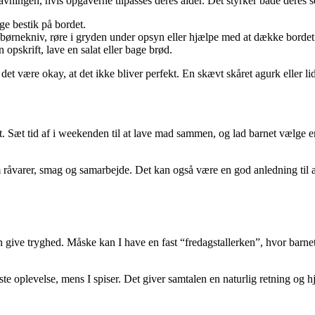
vningen, hvis opgaverne tilpasses deres alder. Det styrker både deres se
ge bestik på bordet.
ørnekniv, røre i gryden under opsyn eller hjælpe med at dække bordet
opskrift, lave en salat eller bage brød.
d det være okay, at det ikke bliver perfekt. En skævt skåret agurk eller l
t. Sæt tid af i weekenden til at lave mad sammen, og lad barnet vælge en
 råvarer, smag og samarbejde. Det kan også være en god anledning til at
ive tryghed. Måske kan I have en fast “fredagstallerken”, hvor barnet h
ste oplevelse, mens I spiser. Det giver samtalen en naturlig retning og h