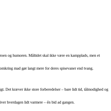
re roen og humoren. Måltidet skal ikke være en kampplads, men et
ser omkring mad gør langt mere for deres spisevaner end tvang.
igt. Det kræver ikke store forberedelser – bare lidt tid, tålmodighed og
liver hverdagen lidt varmere – én bid ad gangen.