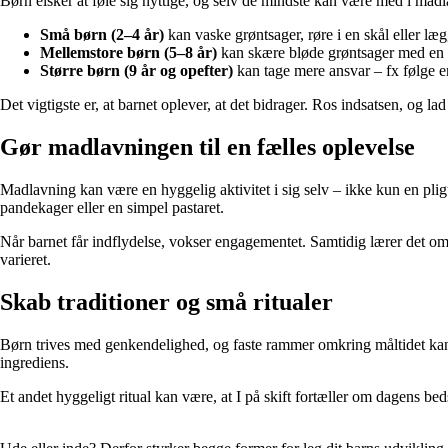
Børn elsker at føle sig nyttige, og selv de mindste kan være med i madla
Små børn (2–4 år)
kan vaske grøntsager, røre i en skål eller læg
Mellemstore børn (5–8 år)
kan skære bløde grøntsager med en b
Større børn (9 år og opefter)
kan tage mere ansvar – fx følge en 
Det vigtigste er, at barnet oplever, at det bidrager. Ros indsatsen, og la
Gør madlavningen til en fælles oplevelse
Madlavning kan være en hyggelig aktivitet i sig selv – ikke kun en plig
pandekager eller en simpel pastaret.
Når barnet får indflydelse, vokser engagementet. Samtidig lærer det om
varieret.
Skab traditioner og små ritualer
Børn trives med genkendelighed, og faste rammer omkring måltidet kan g
ingrediens.
Et andet hyggeligt ritual kan være, at I på skift fortæller om dagens bed