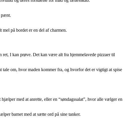
lvtillid og deres forståelse for mad og fællesskab.
 pænt.
idt mel på bordet er en del af charmen.
 ret, I kan prøve. Det kan være alt fra hjemmelavede pizzaer til
 tale om, hvor maden kommer fra, og hvorfor det er vigtigt at spise
jælper med at anrette, eller en “søndagssalat”, hvor alle vælger en
jælper barnet med at sætte ord på sine tanker.