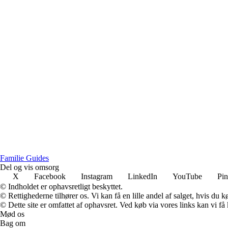
F
amilie
G
uides
Del og vis omsorg
X
Facebook
Instagram
LinkedIn
YouTube
Pin
© Indholdet er ophavsretligt beskyttet.
© Rettighederne tilhører os. Vi kan få en lille andel af salget, hvis du
© Dette site er omfattet af ophavsret. Ved køb via vores links kan vi 
Mød os
Bag om