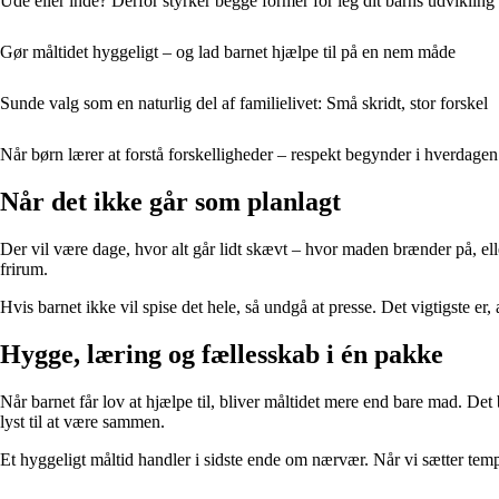
Ude eller inde? Derfor styrker begge former for leg dit barns udvikling
Gør måltidet hyggeligt – og lad barnet hjælpe til på en nem måde
Sunde valg som en naturlig del af familielivet: Små skridt, stor forskel
Når børn lærer at forstå forskelligheder – respekt begynder i hverdagen
Når det ikke går som planlagt
Der vil være dage, hvor alt går lidt skævt – hvor maden brænder på, ell
frirum.
Hvis barnet ikke vil spise det hele, så undgå at presse. Det vigtigste e
Hygge, læring og fællesskab i én pakke
Når barnet får lov at hjælpe til, bliver måltidet mere end bare mad. Det 
lyst til at være sammen.
Et hyggeligt måltid handler i sidste ende om nærvær. Når vi sætter tem