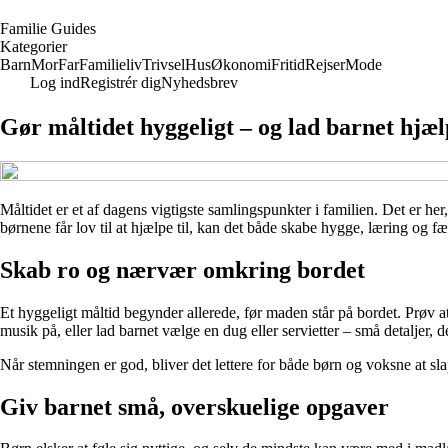
F
amilie
G
uides
Kategorier
Barn
Mor
Far
Familieliv
Trivsel
Hus
Økonomi
Fritid
Rejser
Mode
Log ind
Registrér dig
Nyhedsbrev
Gør måltidet hyggeligt – og lad barnet hjæ
Måltidet er et af dagens vigtigste samlingspunkter i familien. Det er he
børnene får lov til at hjælpe til, kan det både skabe hygge, læring og
Skab ro og nærvær omkring bordet
Et hyggeligt måltid begynder allerede, før maden står på bordet. Prøv a
musik på, eller lad barnet vælge en dug eller servietter – små detaljer, de
Når stemningen er god, bliver det lettere for både børn og voksne at s
Giv barnet små, overskuelige opgaver