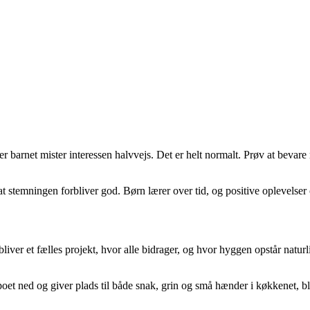
er barnet mister interessen halvvejs. Det er helt normalt. Prøv at beva
r, at stemningen forbliver god. Børn lærer over tid, og positive oplevel
bliver et fælles projekt, hvor alle bidrager, og hvor hyggen opstår naturl
poet ned og giver plads til både snak, grin og små hænder i køkkenet, b