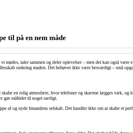
lpe til på en nem måde
r, vi mødes, taler sammen og deler oplevelser – men det kan også være et
 fællesskab omkring maden. Det behøver ikke være besværligt – små opga
t skabe en rolig atmosfære, hvor telefoner og skærme lægges væk, og hvor
r gør måltidet til noget særligt.
lappe af og nyde hinandens selskab. Det handler ikke om at skabe et per