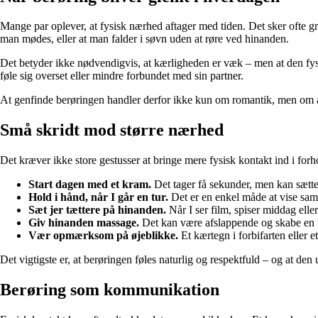
Mange par oplever, at fysisk nærhed aftager med tiden. Det sker ofte g
man mødes, eller at man falder i søvn uden at røre ved hinanden.
Det betyder ikke nødvendigvis, at kærligheden er væk – men at den fys
føle sig overset eller mindre forbundet med sin partner.
At genfinde berøringen handler derfor ikke kun om romantik, men om 
Små skridt mod større nærhed
Det kræver ikke store gestusser at bringe mere fysisk kontakt ind i fo
Start dagen med et kram.
Det tager få sekunder, men kan sætte 
Hold i hånd, når I går en tur.
Det er en enkel måde at vise sam
Sæt jer tættere på hinanden.
Når I ser film, spiser middag elle
Giv hinanden massage.
Det kan være afslappende og skabe en rol
Vær opmærksom på øjeblikke.
Et kærtegn i forbifarten eller e
Det vigtigste er, at berøringen føles naturlig og respektfuld – og at den ud
Berøring som kommunikation