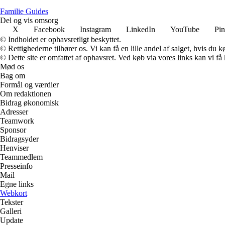
F
amilie
G
uides
Del og vis omsorg
X
Facebook
Instagram
LinkedIn
YouTube
Pin
© Indholdet er ophavsretligt beskyttet.
© Rettighederne tilhører os. Vi kan få en lille andel af salget, hvis du
© Dette site er omfattet af ophavsret. Ved køb via vores links kan vi 
Mød os
Bag om
Formål og værdier
Om redaktionen
Bidrag økonomisk
Adresser
Teamwork
Sponsor
Bidragsyder
Henviser
Teammedlem
Presseinfo
Mail
Egne links
Webkort
Tekster
Galleri
Update