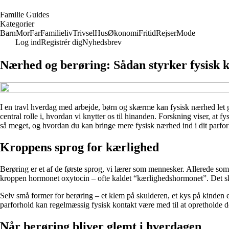
F
amilie
G
uides
Kategorier
Barn
Mor
Far
Familieliv
Trivsel
Hus
Økonomi
Fritid
Rejser
Mode
Log ind
Registrér dig
Nyhedsbrev
Nærhed og berøring: Sådan styrker fysisk 
I en travl hverdag med arbejde, børn og skærme kan fysisk nærhed let g
central rolle i, hvordan vi knytter os til hinanden. Forskning viser, at 
så meget, og hvordan du kan bringe mere fysisk nærhed ind i dit parfor
Kroppens sprog for kærlighed
Berøring er et af de første sprog, vi lærer som mennesker. Allerede som
kroppen hormonet oxytocin – ofte kaldet “kærlighedshormonet”. Det skaber
Selv små former for berøring – et klem på skulderen, et kys på kinden e
parforhold kan regelmæssig fysisk kontakt være med til at opretholde de
Når berøring bliver glemt i hverdagen