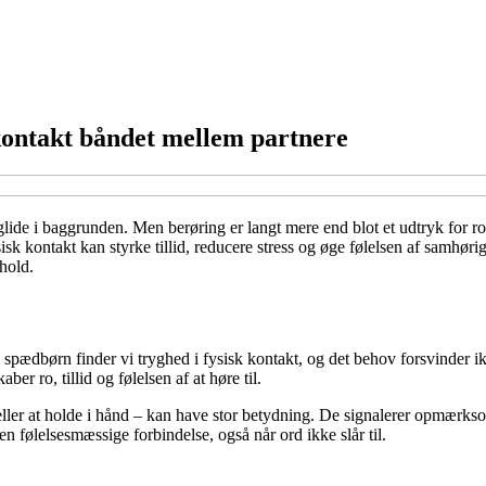
kontakt båndet mellem partnere
lide i baggrunden. Men berøring er langt mere end blot et udtryk for r
fysisk kontakt kan styrke tillid, reducere stress og øge følelsen af samh
hold.
 spædbørn finder vi tryghed i fysisk kontakt, og det behov forsvinder ik
 ro, tillid og følelsen af at høre til.
ller at holde i hånd – kan have stor betydning. De signalerer opmærksom
n følelsesmæssige forbindelse, også når ord ikke slår til.