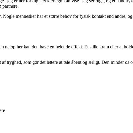
e “jeg er her for dig”, et kærtegn kan vise “jeg ser dig”, og et håndtry
 partnere.
le mennesker har et større behov for fysisk kontakt end andre, og det e
en netop her kan den have en helende effekt. Et stille kram eller at ho
af tryghed, som gør det lettere at tale åbent og ærligt. Den minder os
ere