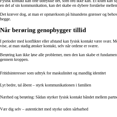
Fysisk kontakt kan ofte udtrykke det, som ord ikke kan. Et kram kan sig
en del af sin kommunikation, kan det skabe en dybere forståelse mellem
Det kræver dog, at man er opmærksom på hinandens grænser og behov. Nog
begge.
Når berøring genopbygger tillid
I perioder med konflikter eller afstand kan fysisk kontakt være svær. M
vise, at man stadig ønsker kontakt, selv når ordene er svære.
Berøring kan ikke løse alle problemer, men den kan skabe et fundament 
gennem kroppen.
Fritidsinteresser som udtryk for maskulinitet og mandlig identitet
Lyt bedre, tal åbent – styrk kommunikationen i familien
Nærhed og berøring: Sådan styrker fysisk kontakt båndet mellem partn
Vær dig selv – autenticitet med styrke uden sårbarhed