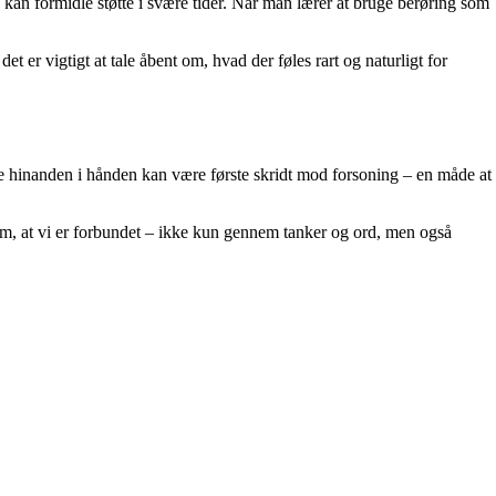
k kan formidle støtte i svære tider. Når man lærer at bruge berøring som
r vigtigt at tale åbent om, hvad der føles rart og naturligt for
lde hinanden i hånden kan være første skridt mod forsoning – en måde at
 om, at vi er forbundet – ikke kun gennem tanker og ord, men også