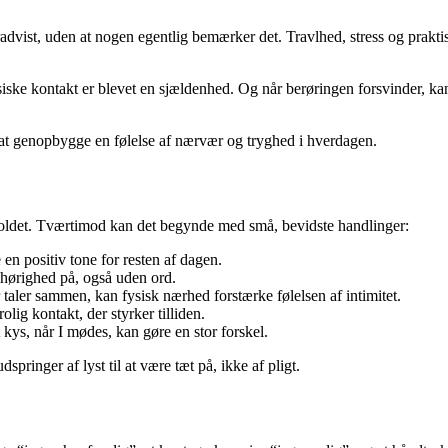
radvist, uden at nogen egentlig bemærker det. Travlhed, stress og prak
iske kontakt er blevet en sjældenhed. Og når berøringen forsvinder, ka
at genopbygge en følelse af nærvær og tryghed i hverdagen.
rholdet. Tværtimod kan det begynde med små, bevidste handlinger:
en positiv tone for resten af dagen.
hørighed på, også uden ord.
r taler sammen, kan fysisk nærhed forstærke følelsen af intimitet.
ig kontakt, der styrker tilliden.
t kys, når I mødes, kan gøre en stor forskel.
springer af lyst til at være tæt på, ikke af pligt.