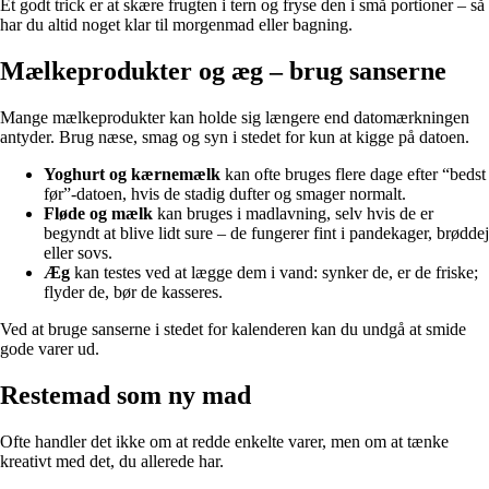
Et godt trick er at skære frugten i tern og fryse den i små portioner – så
har du altid noget klar til morgenmad eller bagning.
Mælkeprodukter og æg – brug sanserne
Mange mælkeprodukter kan holde sig længere end datomærkningen
antyder. Brug næse, smag og syn i stedet for kun at kigge på datoen.
Yoghurt og kærnemælk
kan ofte bruges flere dage efter “bedst
før”-datoen, hvis de stadig dufter og smager normalt.
Fløde og mælk
kan bruges i madlavning, selv hvis de er
begyndt at blive lidt sure – de fungerer fint i pandekager, brøddej
eller sovs.
Æg
kan testes ved at lægge dem i vand: synker de, er de friske;
flyder de, bør de kasseres.
Ved at bruge sanserne i stedet for kalenderen kan du undgå at smide
gode varer ud.
Restemad som ny mad
Ofte handler det ikke om at redde enkelte varer, men om at tænke
kreativt med det, du allerede har.