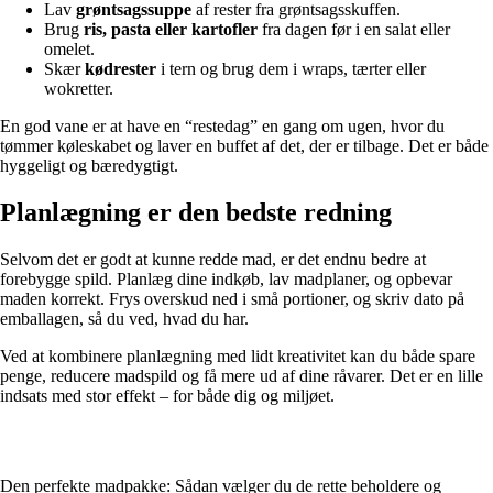
Lav
grøntsagssuppe
af rester fra grøntsagsskuffen.
Brug
ris, pasta eller kartofler
fra dagen før i en salat eller
omelet.
Skær
kødrester
i tern og brug dem i wraps, tærter eller
wokretter.
En god vane er at have en “restedag” en gang om ugen, hvor du
tømmer køleskabet og laver en buffet af det, der er tilbage. Det er både
hyggeligt og bæredygtigt.
Planlægning er den bedste redning
Selvom det er godt at kunne redde mad, er det endnu bedre at
forebygge spild. Planlæg dine indkøb, lav madplaner, og opbevar
maden korrekt. Frys overskud ned i små portioner, og skriv dato på
emballagen, så du ved, hvad du har.
Ved at kombinere planlægning med lidt kreativitet kan du både spare
penge, reducere madspild og få mere ud af dine råvarer. Det er en lille
indsats med stor effekt – for både dig og miljøet.
Den perfekte madpakke: Sådan vælger du de rette beholdere og