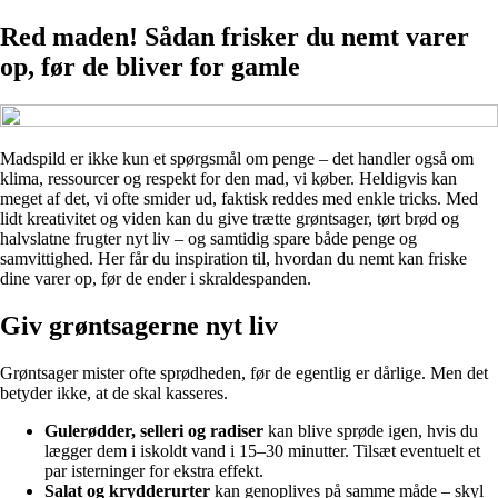
Red maden! Sådan frisker du nemt varer
op, før de bliver for gamle
Madspild er ikke kun et spørgsmål om penge – det handler også om
klima, ressourcer og respekt for den mad, vi køber. Heldigvis kan
meget af det, vi ofte smider ud, faktisk reddes med enkle tricks. Med
lidt kreativitet og viden kan du give trætte grøntsager, tørt brød og
halvslatne frugter nyt liv – og samtidig spare både penge og
samvittighed. Her får du inspiration til, hvordan du nemt kan friske
dine varer op, før de ender i skraldespanden.
Giv grøntsagerne nyt liv
Grøntsager mister ofte sprødheden, før de egentlig er dårlige. Men det
betyder ikke, at de skal kasseres.
Gulerødder, selleri og radiser
kan blive sprøde igen, hvis du
lægger dem i iskoldt vand i 15–30 minutter. Tilsæt eventuelt et
par isterninger for ekstra effekt.
Salat og krydderurter
kan genoplives på samme måde – skyl