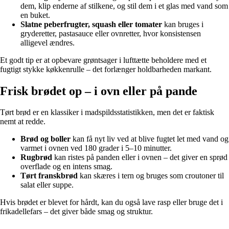
dem, klip enderne af stilkene, og stil dem i et glas med vand som
en buket.
Slatne peberfrugter, squash eller tomater
kan bruges i
gryderetter, pastasauce eller ovnretter, hvor konsistensen
alligevel ændres.
Et godt tip er at opbevare grøntsager i lufttætte beholdere med et
fugtigt stykke køkkenrulle – det forlænger holdbarheden markant.
Frisk brødet op – i ovn eller på pande
Tørt brød er en klassiker i madspildsstatistikken, men det er faktisk
nemt at redde.
Brød og boller
kan få nyt liv ved at blive fugtet let med vand og
varmet i ovnen ved 180 grader i 5–10 minutter.
Rugbrød
kan ristes på panden eller i ovnen – det giver en sprød
overflade og en intens smag.
Tørt franskbrød
kan skæres i tern og bruges som croutoner til
salat eller suppe.
Hvis brødet er blevet for hårdt, kan du også lave rasp eller bruge det i
frikadellefars – det giver både smag og struktur.